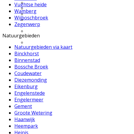
Excursie aanvragen
Vughtse heide
Lid worden en meedoen?
Wamberg
Meldpunt Natuur
Wijboschbroek
Route naar 't Wikveld
Zegenwerp
Empel
Route naar BBS Nieuw
Natuurgebieden
Zuid
Uw privacy
Natuurgebieden via kaart
Binckhorst
Binnenstad
Bossche Broek
Coudewater
Diezemonding
Eikenburg
Engelenstede
Engelermeer
Gement
Groote Wetering
Haanwijk
Heempark
Heinis