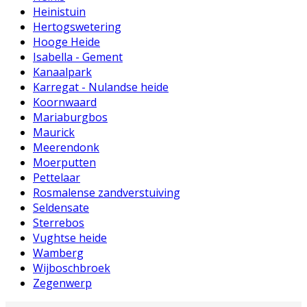
Heinistuin
Hertogswetering
Hooge Heide
Isabella - Gement
Kanaalpark
Karregat - Nulandse heide
Koornwaard
Mariaburgbos
Maurick
Meerendonk
Moerputten
Pettelaar
Rosmalense zandverstuiving
Seldensate
Sterrebos
Vughtse heide
Wamberg
Wijboschbroek
Zegenwerp