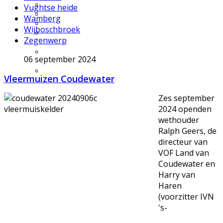
Excursie aanvragen
Vughtse heide
Lid worden en meedoen?
Wamberg
Meldpunt Natuur
Wijboschbroek
Route naar 't Wikveld
Zegenwerp
Empel
Route naar BBS Nieuw
06 september 2024
Zuid
Uw privacy
Vleermuizen Coudewater
Zes september
2024 openden
wethouder
Ralph Geers, de
directeur van
VOF Land van
Coudewater en
Harry van
Haren
(voorzitter IVN
's-