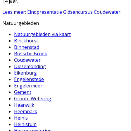
14 jaar.
Lees meer: Eindpresentatie Gidsencursus Coudewater
Natuurgebieden
Natuurgebieden via kaart
Binckhorst
Binnenstad
Bossche Broek
Coudewater
Diezemonding
Eikenburg
Engelenstede
Engelermeer
Gement
Groote Wetering
Haanwijk
Heempark
Heinis
Heinistuin
Hertogswetering