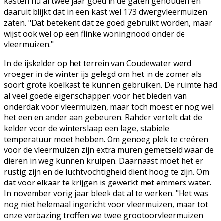
kasten nu al twee jaar goed in de gaten gehouden en
daaruit blijkt dat in een kast wel 173 dwergvleermuizen
zaten. "Dat betekent dat ze goed gebruikt worden, maar
wijst ook wel op een flinke woningnood onder de
vleermuizen."
In de ijskelder op het terrein van Coudewater werd
vroeger in de winter ijs gelegd om het in de zomer als
soort grote koelkast te kunnen gebruiken. De ruimte had
al veel goede eigenschappen voor het bieden van
onderdak voor vleermuizen, maar toch moest er nog wel
het een en ander aan gebeuren. Rahder vertelt dat de
kelder voor de winterslaap een lage, stabiele
temperatuur moet hebben. Om genoeg plek te creëren
voor de vleermuizen zijn extra muren gemetseld waar de
dieren in weg kunnen kruipen. Daarnaast moet het er
rustig zijn en de luchtvochtigheid dient hoog te zijn. Om
dat voor elkaar te krijgen is gewerkt met emmers water.
In november vorig jaar bleek dat al te werken. "Het was
nog niet helemaal ingericht voor vleermuizen, maar tot
onze verbazing troffen we twee grootoorvleermuizen