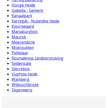
Hooge Heide
Isabella - Gement
Kanaalpark
Karregat - Nulandse heide
Koornwaard
Mariaburgbos
Maurick
Meerendonk
Moerputten
Pettelaar
Rosmalense zandverstuiving
Seldensate
Sterrebos
Vughtse heide
Wamberg
Wijboschbroek
Zegenwerp