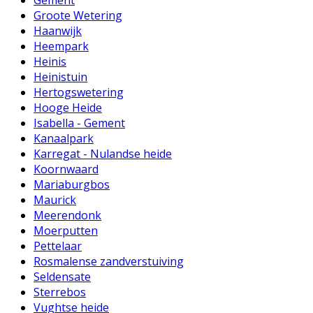
Gement
Groote Wetering
Haanwijk
Heempark
Heinis
Heinistuin
Hertogswetering
Hooge Heide
Isabella - Gement
Kanaalpark
Karregat - Nulandse heide
Koornwaard
Mariaburgbos
Maurick
Meerendonk
Moerputten
Pettelaar
Rosmalense zandverstuiving
Seldensate
Sterrebos
Vughtse heide