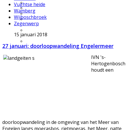
Excursie aanvragen
Vughtse heide
Lid worden en meedoen?
Wamberg
Meldpunt Natuur
Wijboschbroek
Route naar 't Wikveld
Zegenwerp
Empel
Route naar BBS Nieuw
15 januari 2018
Zuid
Uw privacy
27 januari: doorloopwandeling Engelermeer
IVN 's-
Hertogenbosch
houdt een
doorloopwandeling in de omgeving van het Meer van
Engelen langs moerasbos, rietmoeras, het Meer, natte