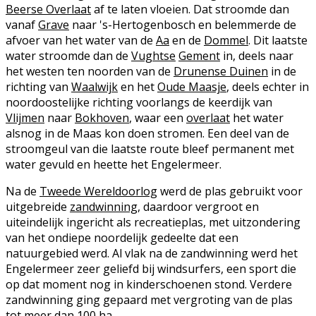
Beerse Overlaat
af te laten vloeien. Dat stroomde dan
vanaf
Grave
naar 's-Hertogenbosch en belemmerde de
afvoer van het water van de
Aa
en de
Dommel
. Dit laatste
water stroomde dan de
Vughtse
Gement
in, deels naar
het westen ten noorden van de
Drunense Duinen
in de
richting van
Waalwijk
en het
Oude Maasje
, deels echter in
noordoostelijke richting voorlangs de keerdijk van
Vlijmen
naar
Bokhoven
, waar een
overlaat
het water
alsnog in de Maas kon doen stromen. Een deel van de
stroomgeul van die laatste route bleef permanent met
water gevuld en heette het Engelermeer.
Na de
Tweede Wereldoorlog
werd de plas gebruikt voor
uitgebreide
zandwinning
, daardoor vergroot en
uiteindelijk ingericht als recreatieplas, met uitzondering
van het ondiepe noordelijk gedeelte dat een
natuurgebied werd. Al vlak na de zandwinning werd het
Engelermeer zeer geliefd bij windsurfers, een sport die
op dat moment nog in kinderschoenen stond. Verdere
zandwinning ging gepaard met vergroting van de plas
tot meer dan 100 ha.