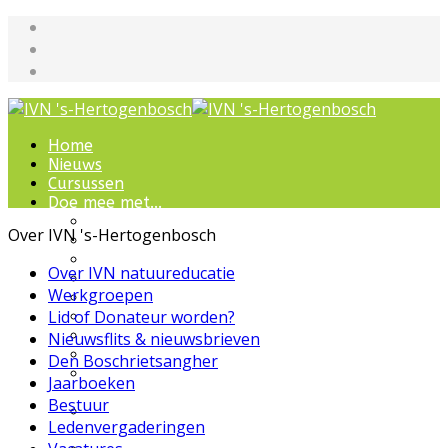
Home
Nieuws
Cursussen
Doe mee met...
Werkgroepen
Over IVN 's-Hertogenbosch
IVN natuurcursussen
Natuur-excursies
Over IVN natuureducatie
Landschapsbeheer
Werkgroepen
Jeugdnatuurgroep
Lid of Donateur worden?
Het Bewaarde Land
Lezingen over natuur
Nieuwsflits & nieuwsbrieven
IVN Natuurschool
Den Boschrietsangher
Natuurbeleving voor
Jaarboeken
bijzondere groepen
Bestuur
Wandelingen en
Ledenvergaderingen
ommetjes