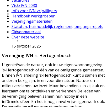
Vacatures
UWES wandelingen
Natuurfilmpje kijken
Visie IVN 2030
IVN activiteitenfolder
Info voor IVN vrijwilligers
Natuurgebieden
Handboek werkgroepen
Vereniging
Verenigingsmaterialen
Over IVN natuureducatie
Statuten, huishoudelijk reglement, omgangsregels
Werkgroepen
Gidsenmateriaal
Lid of Donateur worden?
Over deze website
Nieuwsflits nieuwsbrief
Den Boschrietsangher
16 oktober 2025
Jaarboeken
Bestuur
Vereniging IVN 's-Hertogenbosch
Ledenvergaderingen
Vacatures
Info voor IVN vrijwilligers
U geniet van de natuur, ook in uw eigen woonomgeving
Handboek werkgroepen
's-Hertogenbosch of één van de omliggende gemeenten.
Materialen
Binnen IVN afdeling 's-Hertogenbosch kunt u samen met
Statuten, huishoudelijk
anderen bezig zijn, in en voor die natuur. Natuur en
reglement,
milieu verdienen uw inzet. Maar bovendien zijn zij leuk en
omgangsregels
leerzaam om te ontdekken en verkennen! De leden van
Gidsenmateriaal
Over deze website
de vereniging beleven samen hun hobby in een
Contact
informele sfeer. En het is nog zinvol vrijwilligerswerk ook.
Contactgegevens
De vereniging wil mensen stimuleren op hun