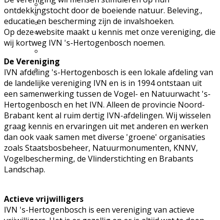
Excursie aanvragen
ontdekkingstocht door de boeiende natuur. Beleving.,
Lid worden en meedoen?
educatie en bescherming zijn de invalshoeken.
Meldpunt Natuur
Op deze website maakt u kennis met onze vereniging, die
Route naar 't Wikveld
wij kortweg IVN 's-Hertogenbosch noemen.
Empel
Route naar BBS Nieuw
De Vereniging
Zuid
Uw privacy
IVN afdeling 's-Hertogenbosch is een lokale afdeling van
de landelijke vereniging IVN en is in 1994 ontstaan uit
een samenwerking tussen de Vogel- en Natuurwacht 's-
Hertogenbosch en het IVN. Alleen de provincie Noord-
Brabant kent al ruim dertig IVN-afdelingen. Wij wisselen
graag kennis en ervaringen uit met anderen en werken
dan ook vaak samen met diverse 'groene' organisaties
zoals Staatsbosbeheer, Natuurmonumenten, KNNV,
Vogelbescherming, de Vlinderstichting en Brabants
Landschap.
Actieve vrijwilligers
IVN 's-Hertogenbosch is een vereniging van actieve