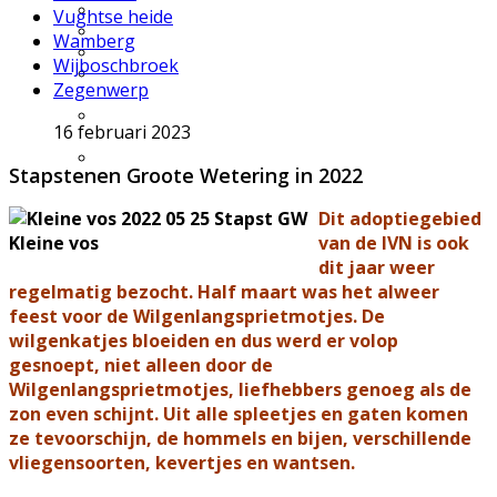
Excursie aanvragen
Vughtse heide
Lid worden en meedoen?
Wamberg
Meldpunt Natuur
Wijboschbroek
Route naar 't Wikveld
Zegenwerp
Empel
Route naar BBS Nieuw
16 februari 2023
Zuid
Uw privacy
Stapstenen Groote Wetering in 2022
Dit adoptiegebied
Kleine vos
van de IVN is ook
dit jaar weer
regelmatig bezocht. Half maart was het alweer
feest voor de Wilgenlangsprietmotjes. De
wilgenkatjes bloeiden en dus werd er volop
gesnoept, niet alleen door de
Wilgenlangsprietmotjes, liefhebbers genoeg als de
zon even schijnt. Uit alle spleetjes en gaten komen
ze tevoorschijn, de hommels en bijen, verschillende
vliegensoorten, kevertjes en wantsen.