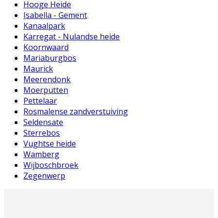
Hooge Heide
Isabella - Gement
Kanaalpark
Karregat - Nulandse heide
Koornwaard
Mariaburgbos
Maurick
Meerendonk
Moerputten
Pettelaar
Rosmalense zandverstuiving
Seldensate
Sterrebos
Vughtse heide
Wamberg
Wijboschbroek
Zegenwerp