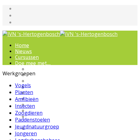
Home
Nieuws
Cursussen
Doe mee met...
Werkgroepen
Werkgroepen
IVN natuurcursussen
Natuur-excursies
Vogels
Landschapsbeheer
Planten
Jeugdnatuurgroep
Amfibieën
Het Bewaarde Land
Lezingen over natuur
Insecten
IVN Natuurschool
Zoogdieren
Natuurbeleving voor
Paddenstoelen
bijzondere groepen
Jeugdnatuurgroep
Wandelingen en
Jongeren
ommetjes