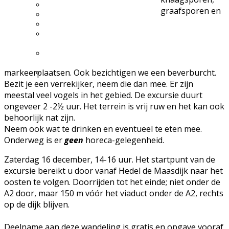
Excursie aanvragen
graafsporen en
Lid worden en meedoen?
Meldpunt Natuur
Route naar 't Wikveld
Empel
Route naar BBS Nieuw
Zuid
markeerplaatsen. Ook bezichtigen we een beverburcht.
Uw privacy
Bezit je een verrekijker, neem die dan mee. Er zijn
meestal veel vogels in het gebied. De excursie duurt
ongeveer 2 -2½ uur. Het terrein is vrij ruw en het kan ook
behoorlijk nat zijn.
Neem ook wat te drinken en eventueel te eten mee.
Onderweg is er
geen
horeca-gelegenheid.
Zaterdag 16 december, 14-16 uur. Het startpunt van de
excursie bereikt u door vanaf Hedel de Maasdijk naar het
oosten te volgen. Doorrijden tot het einde; niet onder de
A2 door, maar 150 m vóór het viaduct onder de A2, rechts
op de dijk blijven.
Deelname aan deze wandeling is gratis en opgave vooraf