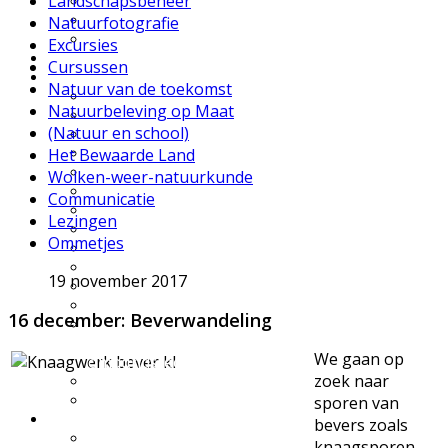
Landschapsbeheer
UWES wandelingen
Natuurfilmpje kijken
Natuurfotografie
IVN activiteitenfolder
Excursies
Natuurgebieden
Cursussen
Vereniging
Natuur van de toekomst
Over IVN natuureducatie
Natuurbeleving op Maat
Werkgroepen
(Natuur en school)
Lid of Donateur worden?
Het Bewaarde Land
Nieuwsflits nieuwsbrief
Den Boschrietsangher
Wolken-weer-natuurkunde
Jaarboeken
Communicatie
Bestuur
Lezingen
Ledenvergaderingen
Ommetjes
Vacatures
Info voor IVN vrijwilligers
19 november 2017
Handboek werkgroepen
Materialen
16 december: Beverwandeling
Statuten, huishoudelijk
reglement,
We gaan op
omgangsregels
zoek naar
Gidsenmateriaal
Over deze website
sporen van
Contact
bevers zoals
Contactgegevens
knaagsporen,