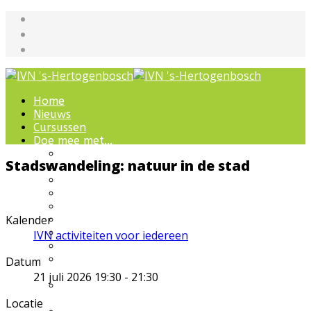
Home
Nieuws
Cursussen
Doe mee met...
Werkgroepen
Stadswandeling: natuur in de stad
IVN natuurcursussen
Natuur-excursies
Landschapsbeheer
Jeugdnatuurgroep
Kalender
Het Bewaarde Land
Lezingen over natuur
IVN activiteiten voor iedereen
IVN Natuurschool
Natuurbeleving voor
Datum
bijzondere groepen
21 juli 2026
19:30
-
21:30
Wandelingen en
ommetjes
Locatie