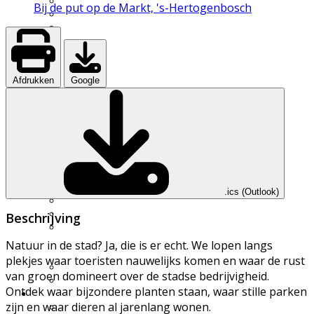
UWES wandelingen
Bij de put op de Markt, 's-Hertogenbosch
Natuurfilmpje kijken
IVN activiteitenfolder
Natuurgebieden
Vereniging
Over IVN natuureducatie
Werkgroepen
Afdrukken
Google
Lid of Donateur worden?
Nieuwsflits nieuwsbrief
Den Boschrietsangher
Jaarboeken
Bestuur
Ledenvergaderingen
Vacatures
Info voor IVN vrijwilligers
.ics (Outlook)
Handboek werkgroepen
Materialen
Beschrijving
Statuten, huishoudelijk
reglement,
Natuur in de stad? Ja, die is er echt. We lopen langs
omgangsregels
plekjes waar toeristen nauwelijks komen en waar de rust
Gidsenmateriaal
van groen domineert over de stadse bedrijvigheid.
Over deze website
Ontdek waar bijzondere planten staan, waar stille parken
Contact
zijn en waar dieren al jarenlang wonen.
Contactgegevens