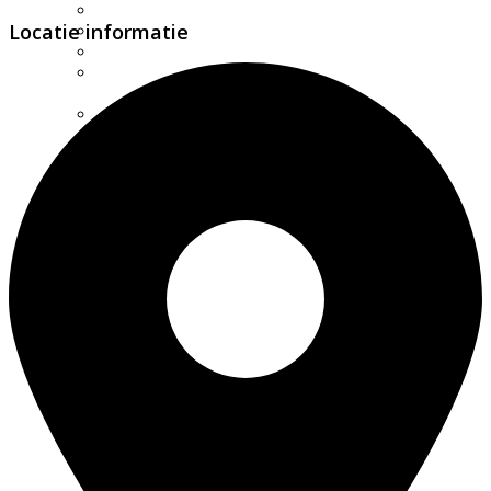
Excursie aanvragen
Locatie informatie
Lid worden en meedoen?
Meldpunt Natuur
Route naar 't Wikveld
Empel
Route naar BBS Nieuw
Zuid
Uw privacy