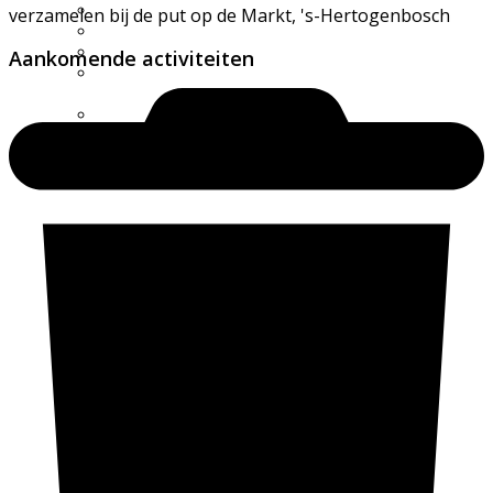
Excursie aanvragen
verzamelen bij de put op de Markt, 's-Hertogenbosch
Lid worden en meedoen?
Meldpunt Natuur
Aankomende activiteiten
Route naar 't Wikveld
Empel
Route naar BBS Nieuw
Zuid
Uw privacy