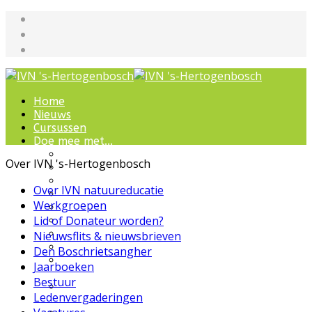
Home
Nieuws
Cursussen
Doe mee met...
Werkgroepen
Over IVN 's-Hertogenbosch
IVN natuurcursussen
Natuur-excursies
Over IVN natuureducatie
Landschapsbeheer
Werkgroepen
Jeugdnatuurgroep
Lid of Donateur worden?
Het Bewaarde Land
Lezingen over natuur
Nieuwsflits & nieuwsbrieven
IVN Natuurschool
Den Boschrietsangher
Natuurbeleving voor
Jaarboeken
bijzondere groepen
Bestuur
Wandelingen en
Ledenvergaderingen
ommetjes