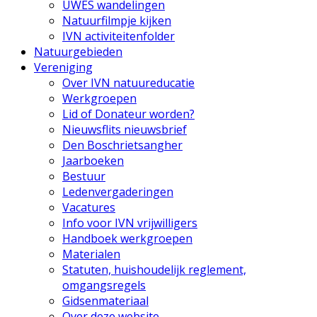
UWES wandelingen
Natuurfilmpje kijken
IVN activiteitenfolder
Natuurgebieden
Vereniging
Over IVN natuureducatie
Werkgroepen
Lid of Donateur worden?
Nieuwsflits nieuwsbrief
Den Boschrietsangher
Jaarboeken
Bestuur
Ledenvergaderingen
Vacatures
Info voor IVN vrijwilligers
Handboek werkgroepen
Materialen
Statuten, huishoudelijk reglement,
omgangsregels
Gidsenmateriaal
Over deze website