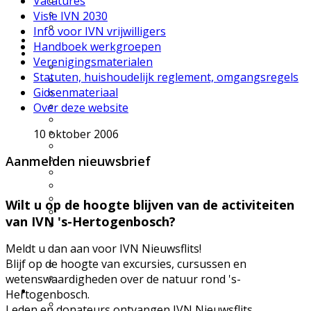
Vacatures
UWES wandelingen
Natuurfilmpje kijken
Visie IVN 2030
IVN activiteitenfolder
Info voor IVN vrijwilligers
Natuurgebieden
Handboek werkgroepen
Vereniging
Verenigingsmaterialen
Over IVN natuureducatie
Statuten, huishoudelijk reglement, omgangsregels
Werkgroepen
Gidsenmateriaal
Lid of Donateur worden?
Over deze website
Nieuwsflits nieuwsbrief
Den Boschrietsangher
10 oktober 2006
Jaarboeken
Bestuur
Aanmelden nieuwsbrief
Ledenvergaderingen
Vacatures
Info voor IVN vrijwilligers
Handboek werkgroepen
Wilt u op de hoogte blijven van de activiteiten
Materialen
van IVN 's-Hertogenbosch?
Statuten, huishoudelijk
reglement,
Meldt u dan aan voor IVN Nieuwsflits!
omgangsregels
Blijf op de hoogte van excursies, cursussen en
Gidsenmateriaal
wetenswaardigheden over de natuur rond 's-
Over deze website
Contact
Hertogenbosch.
Contactgegevens
Leden en donateurs ontvangen IVN Nieuwsflits