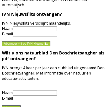
Excursie aanvragen
automatisch.
Lid worden en meedoen?
Meldpunt Natuur
IVN Nieuwsflits ontvangen?
Route naar 't Wikveld
Empel
IVN Nieuwsflits verschijnt maandelijks.
Route naar BBS Nieuw
Naam
Zuid
E-mail
Uw privacy
Abonneer mij op IVN Nieuwsflits
Wilt u ons natuurblad Den Boschrietsangher als
pdf ontvangen?
IVN brengt 4 keer per jaar een clubblad uit genaamd Den
BoschrietSangher. Met informatie over natuur en
educatie-activiteiten.
Naam
E-mail