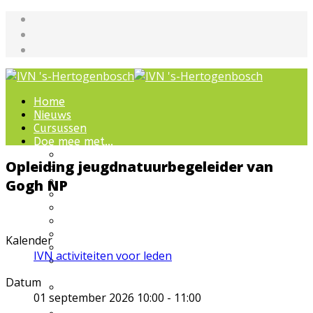
Home
Nieuws
Cursussen
Doe mee met...
Werkgroepen
Opleiding jeugdnatuurbegeleider van
IVN natuurcursussen
Natuur-excursies
Gogh NP
Landschapsbeheer
Jeugdnatuurgroep
Het Bewaarde Land
Lezingen over natuur
Kalender
IVN Natuurschool
IVN activiteiten voor leden
Natuurbeleving voor
bijzondere groepen
Datum
Wandelingen en
01 september 2026
10:00
-
11:00
ommetjes