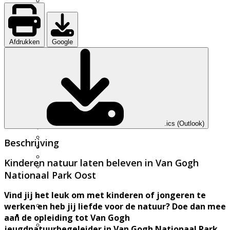
UWES wandelingen
Natuurfilmpje kijken
IVN activiteitenfolder
Natuurgebieden
Vereniging
Afdrukken
Google
Over IVN natuureducatie
Werkgroepen
Lid of Donateur worden?
Nieuwsflits nieuwsbrief
Den Boschrietsangher
Jaarboeken
Bestuur
Ledenvergaderingen
.ics (Outlook)
Vacatures
Info voor IVN vrijwilligers
Beschrijving
Handboek werkgroepen
Materialen
Kinderen natuur laten beleven in Van Gogh
Statuten, huishoudelijk
Nationaal Park Oost
reglement,
omgangsregels
Vind jij het leuk om met kinderen of jongeren te
Gidsenmateriaal
Over deze website
werken en heb jij liefde voor de natuur? Doe dan mee
Contact
aan de opleiding tot Van Gogh
Contactgegevens
jeugdnatuurbegeleider in Van Gogh Nationaal Park