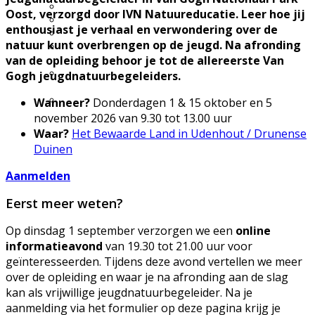
Excursie aanvragen
Oost, verzorgd door IVN Natuureducatie. Leer hoe jij
Lid worden en meedoen?
enthousiast je verhaal en verwondering over de
Meldpunt Natuur
natuur kunt overbrengen op de jeugd.
Na afronding
Route naar 't Wikveld
van de opleiding behoor je tot de allereerste Van
Empel
Route naar BBS Nieuw
Gogh jeugdnatuurbegeleiders.
Zuid
Uw privacy
Wanneer?
Donderdagen 1 & 15 oktober en 5
november 2026 van 9.30 tot 13.00 uur
Waar?
Het Bewaarde Land in Udenhout / Drunense
Duinen
Aanmelden
Eerst meer weten?
Op dinsdag 1 september verzorgen we een
online
informatieavond
van 19.30 tot 21.00 uur voor
geïnteresseerden. Tijdens deze avond vertellen we meer
over de opleiding en waar je na afronding aan de slag
kan als vrijwillige jeugdnatuurbegeleider. Na je
aanmelding via het formulier op deze pagina krijg je