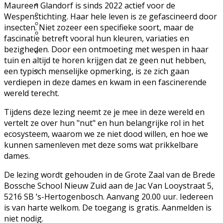
Excursie aanvragen
Maureen Glandorf is sinds 2022 actief voor de
Lid worden en meedoen?
Wespenstichting. Haar hele leven is ze gefascineerd door
Meldpunt Natuur
insecten. Niet zozeer een specifieke soort, maar de
Route naar 't Wikveld
fascinatie betreft vooral hun kleuren, variaties en
Empel
bezigheden. Door een ontmoeting met wespen in haar
Route naar BBS Nieuw
tuin en altijd te horen krijgen dat ze geen nut hebben,
Zuid
een typisch menselijke opmerking, is ze zich gaan
Uw privacy
verdiepen in deze dames en kwam in een fascinerende
wereld terecht.
Tijdens deze lezing neemt ze je mee in deze wereld en
vertelt ze over hun "nut" en hun belangrijke rol in het
ecosysteem, waarom we ze niet dood willen, en hoe we
kunnen samenleven met deze soms wat prikkelbare
dames.
De lezing wordt gehouden in de Grote Zaal van de Brede
Bossche School Nieuw Zuid aan de Jac Van Looystraat 5,
5216 SB ’s-Hertogenbosch. Aanvang 20.00 uur. Iedereen
is van harte welkom. De toegang is gratis. Aanmelden is
niet nodig.