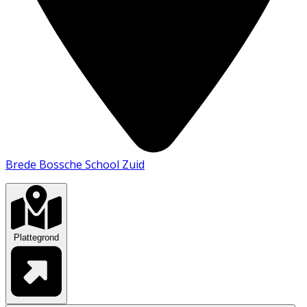
Brede Bossche School Zuid
Plattegrond