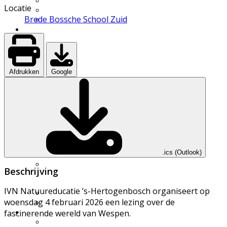
UWES wandelingen
Locatie
Natuurfilmpje kijken
Brede Bossche School Zuid
IVN activiteitenfolder
Natuurgebieden
Vereniging
Over IVN natuureducatie
Werkgroepen
Lid of Donateur worden?
Afdrukken
Google
Nieuwsflits nieuwsbrief
Den Boschrietsangher
Jaarboeken
Bestuur
Ledenvergaderingen
Vacatures
Info voor IVN vrijwilligers
Handboek werkgroepen
.ics (Outlook)
Materialen
Statuten, huishoudelijk
Beschrijving
reglement,
omgangsregels
IVN Natuureducatie ’s-Hertogenbosch organiseert op
Gidsenmateriaal
woensdag 4 februari 2026 een lezing over de
Over deze website
Contact
fascinerende wereld van Wespen.
Contactgegevens