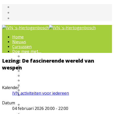
Home
Nieuws
Cursussen
Doe mee met...
Werkgroepen
Lezing: De fascinerende wereld van
IVN natuurcursussen
Natuur-excursies
wespen
Landschapsbeheer
Jeugdnatuurgroep
Het Bewaarde Land
Lezingen over natuur
Kalender
IVN Natuurschool
IVN activiteiten voor iedereen
Natuurbeleving voor
bijzondere groepen
Datum
Wandelingen en
04 februari 2026
20:00
-
22:00
ommetjes