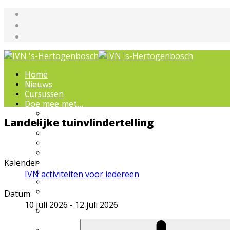
Home
Nieuws
Cursussen
Doe mee met...
Werkgroepen
Landelijke tuinvlindertelling
IVN natuurcursussen
Natuur-excursies
Landschapsbeheer
Jeugdnatuurgroep
Kalender
Het Bewaarde Land
Lezingen over natuur
IVN activiteiten voor iedereen
IVN Natuurschool
Natuurbeleving voor
Datum
bijzondere groepen
10 juli 2026
-
12 juli 2026
Wandelingen en
ommetjes