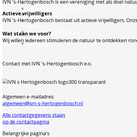
IVN 's-Hertogenbosch is een vereniging met als doel natuu
Excursie aanvragen
Lid worden en meedoen?
Actieve vrijwilligers
Meldpunt Natuur
IVN 's-Hertogenbosch bestaat uit actieve vrijwilligers. On
Route naar 't Wikveld
Empel
Route naar BBS Nieuw
Wat staan we voor?
Zuid
Wij willen iedereen stimuleren de natuur te ontdekken ron
Uw privacy
Contact met IVN 's-Hertogenbosch e.o.
Algemeen e-mailadres:
algemeen@ivn-s-hertogenbosch.nl
Alle contactgegevens staan
op de contactpagina
Belangrijke pagina's