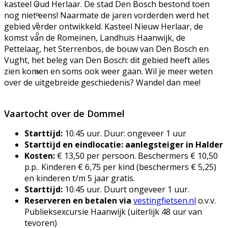
kasteel Oud Herlaar. De stad Den Bosch bestond toen
Excursie aanvragen
Lid worden en meedoen?
nog niet eens! Naarmate de jaren vorderden werd het
Meldpunt Natuur
gebied verder ontwikkeld. Kasteel Nieuw Herlaar, de
Route naar 't Wikveld
komst van de Romeinen, Landhuis Haanwijk, de
Empel
Pettelaar, het Sterrenbos, de bouw van Den Bosch en
Route naar BBS Nieuw
Vught, het beleg van Den Bosch: dit gebied heeft alles
Zuid
zien komen en soms ook weer gaan. Wil je meer weten
Uw privacy
over de uitgebreide geschiedenis? Wandel dan mee!
Vaartocht over de Dommel
Starttijd:
10.45 uur. Duur: ongeveer 1 uur
Starttijd en eindlocatie: aanlegsteiger in Halder
Kosten:
€ 13,50 per persoon. Beschermers € 10,50
p.p.. Kinderen € 6,75 per kind (beschermers € 5,25)
en kinderen t/m 5 jaar gratis.
Starttijd:
10.45 uur. Duurt ongeveer 1 uur.
Reserveren en betalen via
vestingfietsen.nl
o.v.v.
Publieksexcursie Haanwijk (uiterlijk 48 uur van
tevoren)