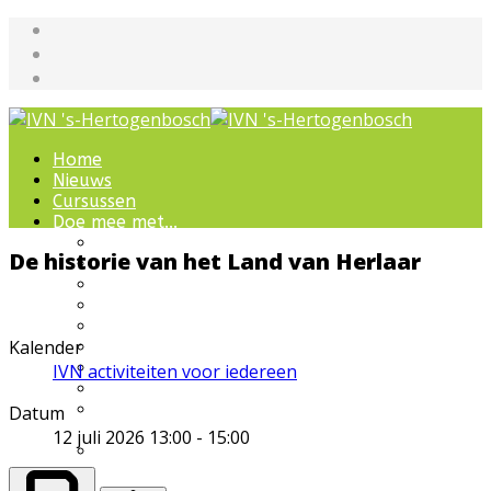
Home
Nieuws
Cursussen
Doe mee met...
Werkgroepen
De historie van het Land van Herlaar
IVN natuurcursussen
Natuur-excursies
Landschapsbeheer
Jeugdnatuurgroep
Kalender
Het Bewaarde Land
Lezingen over natuur
IVN activiteiten voor iedereen
IVN Natuurschool
Natuurbeleving voor
Datum
bijzondere groepen
12 juli 2026
13:00
-
15:00
Wandelingen en
ommetjes