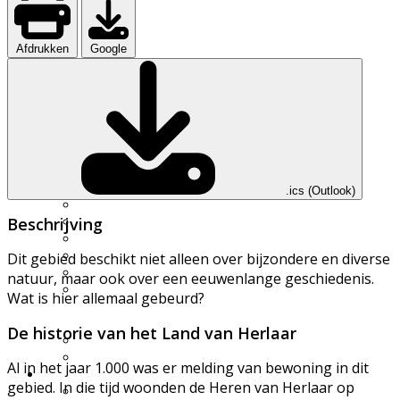
UWES wandelingen
Natuurfilmpje kijken
IVN activiteitenfolder
Afdrukken
Google
Natuurgebieden
Vereniging
Over IVN natuureducatie
Werkgroepen
Lid of Donateur worden?
Nieuwsflits nieuwsbrief
Den Boschrietsangher
Jaarboeken
Bestuur
.ics (Outlook)
Ledenvergaderingen
Vacatures
Beschrijving
Info voor IVN vrijwilligers
Handboek werkgroepen
Dit gebied beschikt niet alleen over bijzondere en diverse
Materialen
natuur, maar ook over een eeuwenlange geschiedenis.
Statuten, huishoudelijk
Wat is hier allemaal gebeurd?
reglement,
omgangsregels
De historie van het Land van Herlaar
Gidsenmateriaal
Over deze website
Al in het jaar 1.000 was er melding van bewoning in dit
Contact
gebied. In die tijd woonden de Heren van Herlaar op
Contactgegevens