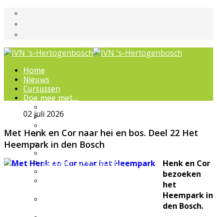
Home
Nieuws
Cursussen
Doe mee met...
Werkgroepen
02 juli 2026
IVN natuurcursussen
Natuur-excursies
Met Henk en Cor naar hei en bos. Deel 22 Het
Landschapsbeheer
Heempark in den Bosch
Jeugdnatuurgroep
Het Bewaarde Land
Lezingen over natuur
Henk en Cor
IVN Natuurschool
bezoeken
Natuurbeleving voor
het
bijzondere groepen
Heempark in
Wandelingen en
den Bosch.
ommetjes