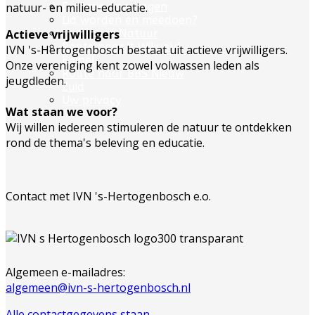
natuur- en milieu-educatie.
Excursie aanvragen
Lid worden en meedoen?
Actieve vrijwilligers
Meldpunt Natuur
Route naar 't Wikveld
IVN 's-Hertogenbosch bestaat uit actieve vrijwilligers.
Empel
Onze vereniging kent zowel volwassen leden als
Route naar BBS Nieuw
jeugdleden.
Zuid
Uw privacy
Wat staan we voor?
Wij willen iedereen stimuleren de natuur te ontdekken
rond de thema's beleving en educatie.
Contact met IVN 's-Hertogenbosch e.o.
Algemeen e-mailadres:
algemeen@ivn-s-hertogenbosch.nl
Alle contactgegevens staan