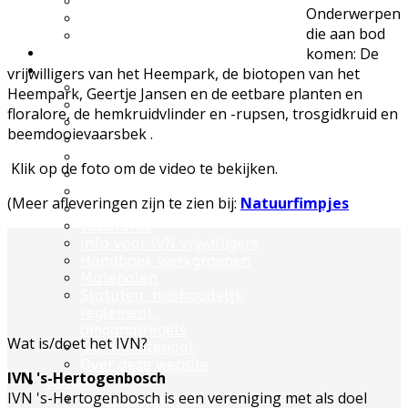
UWES wandelingen
Onderwerpen
Natuurfilmpje kijken
die aan bod
IVN activiteitenfolder
komen: De
Natuurgebieden
Vereniging
vrijwilligers van het Heempark, d
e biotopen van het
Over IVN natuureducatie
Heempark, Geertje Jansen en de eetbare planten en
Werkgroepen
floralore, de hemkruidvlinder en -rupsen, trosgidkruid en
Lid of Donateur worden?
beemdooievaarsbek .
Nieuwsflits nieuwsbrief
Den Boschrietsangher
Klik op de foto om de video te bekijken.
Jaarboeken
Bestuur
(Meer afleveringen zijn te zien bij:
Natuurfimpjes
Ledenvergaderingen
Vacatures
Info voor IVN vrijwilligers
Handboek werkgroepen
Materialen
Statuten, huishoudelijk
reglement,
omgangsregels
Wat is/doet het IVN?
Gidsenmateriaal
Over deze website
IVN 's-Hertogenbosch
Contact
IVN 's-Hertogenbosch is een vereniging met als doel
Contactgegevens