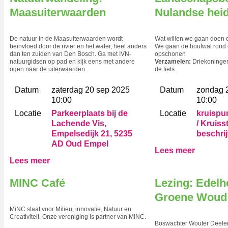
Maasuiterwaarden
Nulandse hei
De natuur in de Maasuiterwaarden wordt
Wat willen we gaan doen 
beïnvloed door de rivier en het water, heel anders
We gaan de houtwal rond 
dan ten zuiden van Den Bosch. Ga met IVN-
opschonen
natuurgidsen op pad en kijk eens met andere
Verzamelen:
Driekoninge
ogen naar de uiterwaarden.
de fiets.
Datum
zaterdag 20 sep 2025
Datum
zondag 
10:00
10:00
Locatie
Parkeerplaats bij de
Locatie
kruispu
Lachende Vis,
/ Kruiss
Empelsedijk 21, 5235
beschrij
AD Oud Empel
Lees meer
Lees meer
MINC Café
Lezing: Edelhe
Groene Woud
MiNC staat voor Milieu, innovatie, Natuur en
Creativiteit. Onze vereniging is partner van MiNC.
Boswachter Wouter Deelen