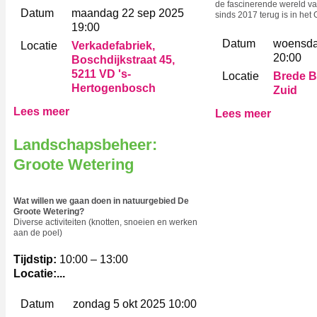
de fascinerende wereld va
Datum
maandag 22 sep 2025
sinds 2017 terug is in he
19:00
Datum
woensda
Locatie
Verkadefabriek,
20:00
Boschdijkstraat 45,
5211 VD 's-
Locatie
Brede B
Hertogenbosch
Zuid
Lees meer
Lees meer
Landschapsbeheer:
Groote Wetering
Wat willen we gaan doen in natuurgebied De
Groote Wetering?
Diverse activiteiten (knotten, snoeien en werken
aan de poel)
Tijdstip:
10:00 – 13:00
Locatie:...
Datum
zondag 5 okt 2025 10:00