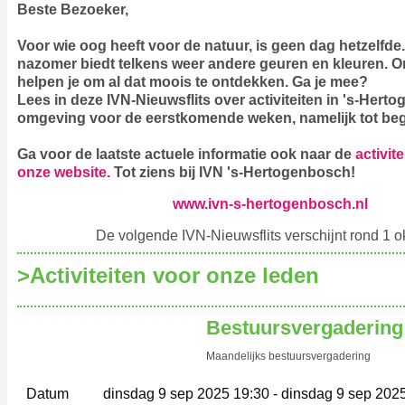
B‍este Bezoeker, ‍
Voor wie oog heeft voor de natuur, is geen dag hetzelfde
nazomer biedt telkens weer andere geuren en kleuren. Onz
helpen je om al dat moois te ontdekken. Ga je mee?
Lees in deze IVN-Nieuwsflits over activiteiten in 's-Her
omgeving voor de eerstkomende weken, namelijk tot beg
Ga voor de laatste actuele informatie ook naar
de
activit
onze website
.
Tot ziens bij IVN 's-Hertogenbosch!
www.ivn-s-hertogenbosch.nl
De volgende IVN-Nieuwsflits verschijnt rond 1 o
>‍Activiteiten voor onze leden
Bestuursvergadering
Maandelijks bestuursvergadering
Datum
dinsdag 9 sep 2025 19:30 - dinsdag 9 sep 202