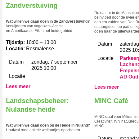
Zandverstuiving
De natuur in de Maasuite
beïnvloed door de rivier e
Wat willen we gaan doen in de Zandverstuiving?
dan ten zuiden van Den B
Verwijderen van vogelkers, Acacia
natuurgidsen op pad en ki
en Amerikaanse Eik in het heidegebied
ogen naar de uiterwaarde
Tijdstip:
10:00 – 13:00
Datum
zaterdag
Locatie:
Rosmalense...
2025 10
Locatie
Parkeerp
Datum
zondag, 7 september
Lachend
2025 10:00
Empelse
Locatie
AD Oud
Lees meer
Lees meer
Landschapsbeheer:
MINC Café
Nulandse heide
MiNC staat voor Milieu, in
Creativiteit. IVN natuuredu
Wat willen we gaan doen op de Heide in Nuland?
MiNC.
Houtwal rond enkele weilandjes opschonen
Datum
maandag