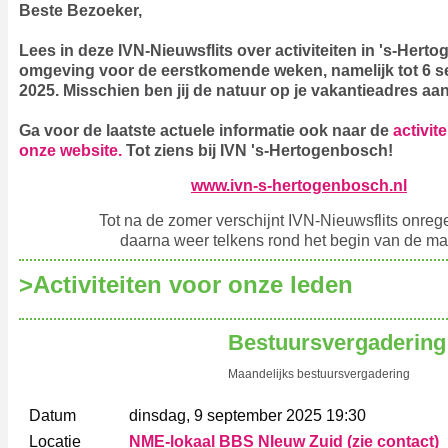
B‍este Bezoeker, ‍
Lees in deze IVN-Nieuwsflits over activiteiten in 's-Her
omgeving voor de eerstkomende weken, namelijk tot 6 
2025.
Misschien ben jij de natuur op je vakantieadres a
Ga voor de laatste actuele informatie ook naar
de
activit
onze website
.
Tot ziens bij IVN 's-Hertogenbosch!
www.ivn-s-hertogenbosch.nl
Tot na de zomer verschijnt IVN-Nieuwsflits onreg
daarna weer telkens rond het begin van de m
>‍Activiteiten voor onze leden
Bestuursvergadering
Maandelijks bestuursvergadering
Datum
dinsdag, 9 september 2025 19:30
Locatie
NME-lokaal BBS NIeuw Zuid (zie contact)