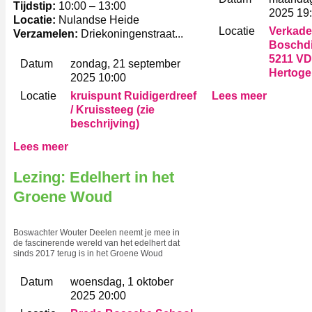
Tijdstip:
10:00 – 13:00
2025 19
Locatie:
Nulandse Heide
Locatie
Verkade
Verzamelen:
Driekoningenstraat...
Boschdij
5211 VD 
Datum
zondag, 21 september
Hertog
2025 10:00
Locatie
kruispunt Ruidigerdreef
Lees meer
/ Kruissteeg (zie
beschrijving)
Lees meer
Lezing: Edelhert in het
Groene Woud
Boswachter Wouter Deelen neemt je mee in
de fascinerende wereld van het edelhert dat
sinds 2017 terug is in het Groene Woud
Datum
woensdag, 1 oktober
2025 20:00