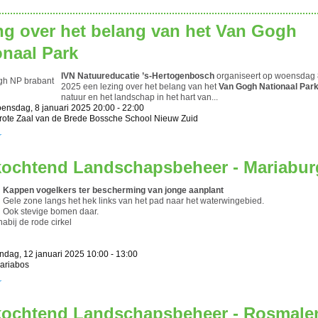
ng over het belang van het Van Gogh
onaal Park
IVN Natuureducatie ’s-Hertogenbosch
organiseert op woensdag 
2025 een lezing over het belang van het
Van Gogh Nationaal Par
natuur en het landschap in het hart van...
ensdag, 8 januari 2025 20:00 - 22:00
Grote Zaal van de Brede Bossche School Nieuw Zuid
r
ochtend Landschapsbeheer - Mariabu
Kappen vogelkers ter bescherming van jonge aanplant
Gele zone langs het hek links van het pad naar het waterwingebied.
Ook stevige bomen daar.
abij de rode cirkel
ndag, 12 januari 2025 10:00 - 13:00
Mariabos
r
ochtend Landschapsbeheer - Rosmale