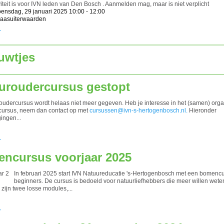
iteit is voor IVN leden van Den Bosch . Aanmelden mag, maar is niet verplicht
ensdag, 29 januari 2025 10:00 - 12:00
Maasuiterwaarden
r
euwtjes
uroudercursus gestopt
oudercursus wordt helaas niet meer gegeven. Heb je interesse in het (samen) org
cursus, neem dan contact op met
cursussen@ivn-s-hertogenbosch.nl.
Hieronder
ingen...
r
ncursus voorjaar 2025
In februari 2025 start IVN Natuureducatie 's-Hertogenbosch met een bomenc
beginners. De cursus is bedoeld voor natuurliefhebbers die meer willen wete
zijn twee losse modules,...
r