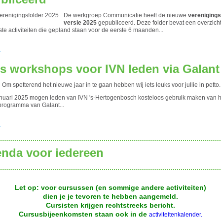
De werkgroep Communicatie heeft de nieuwe
verenigings
versie 2025
gepubliceerd. Deze folder bevat een overzich
ste activiteiten die gepland staan voor de eerste 6 maanden...
r
is workshops voor IVN leden via Galant
Om spetterend het nieuwe jaar in te gaan hebben wij iets leuks voor jullie in petto.
anuari 2025 mogen leden van IVN 's-Hertogenbosch kosteloos gebruik maken van h
programma van Galant...
r
enda voor iedereen
Let op: voor cursussen (en sommige andere activiteiten)
dien je je tevoren te hebben aangemeld.
Cursisten krijgen rechtstreeks bericht.
Cursusbijeenkomsten staan ook in de
activiteitenkalender.