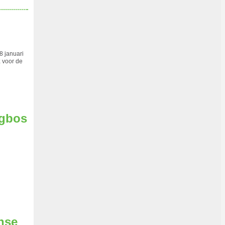
8 januari
k
voor de
rgbos
nse