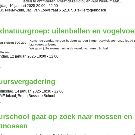
leden te ontmoeten. Praat gezellig bij en -wie weet- maak...
jdag, 10 januari 2025 20:00 - 22:00
BBS Nieuw-Zuid, Jac. Van Looystraat 5 5216 SB ’s-Hertogenbosch
r
dnatuurgroep: uilenballen en vogelvoe
Komende zondagmorgen hebben we een binnenactiviteit voor onze jeugd (
jaar) georganiseerd.
We gaan jullie meenemen in de wereld van een uilenbal.
ie iets...
ndag, 12 januari 2025 10:00 - 12:00
r
uursvergadering
dinsdag, 14 januari 2025 19:30 - 22:00
NME lokaal, Brede Bossche School
r
urschool gaat op zoek naar mossen en
tmossen