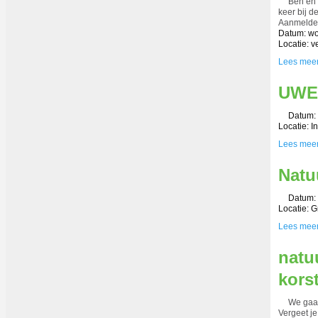
Ben en 
keer bij d
Aanmelden
Datum: wo
Locatie: 
Lees mee
UWE
Datum: 
Locatie: I
Lees mee
Natu
Datum: 
Locatie: 
Lees mee
natu
kors
We gaan
Vergeet je