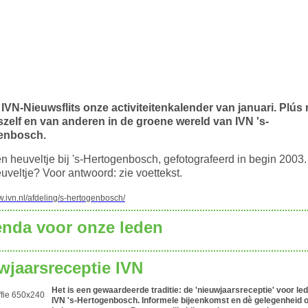
 IVN-Nieuwsflits onze activiteitenkalender van januari. Plús
zelf en van anderen in de groene wereld van IVN 's-
enbosch.
en heuveltje bij 's-Hertogenbosch, gefotografeerd in begin 2003.
uveltje? Voor antwoord: zie voettekst.
w.ivn.nl/afdeling/s-hertogenbosch/
enda voor onze leden
wjaarsreceptie IVN
Het is een gewaardeerde traditie: de 'nieuwjaarsreceptie' voor le
IVN 's-Hertogenbosch. Informele bijeenkomst en dè gelegenheid