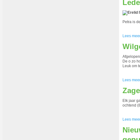
Lede
Petra is d
Lees mee
Wilg
Afgelopen
De o zo h
Leuk om t
Lees mee
Zage
Elk jaar g
ochtend (8
Lees mee
Nieu
gepu