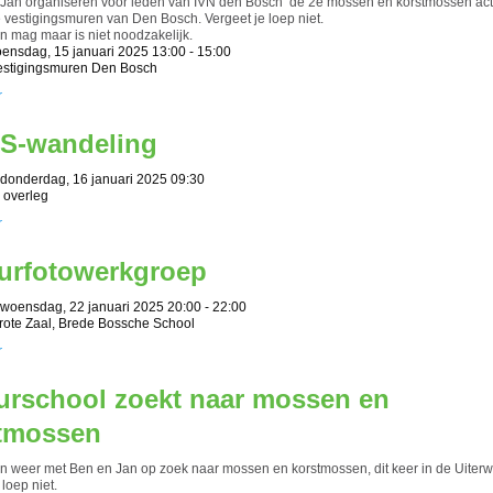
Jan organiseren voor leden van IVN den Bosch de 2e mossen en korstmossen activi
e vestigingsmuren van Den Bosch. Vergeet je loep niet.
 mag maar is niet noodzakelijk.
ensdag, 15 januari 2025 13:00 - 15:00
vestigingsmuren Den Bosch
r
S-wandeling
donderdag, 16 januari 2025 09:30
n overleg
r
urfotowerkgroep
woensdag, 22 januari 2025 20:00 - 22:00
Grote Zaal, Brede Bossche School
r
urschool zoekt naar mossen en
tmossen
 weer met Ben en Jan op zoek naar mossen en korstmossen, dit keer in de Uiter
 loep niet.