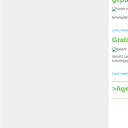
belangrijk
Lees mee
Grat
Vanaf 1 j
scholings
Lees mee
>‍Ag