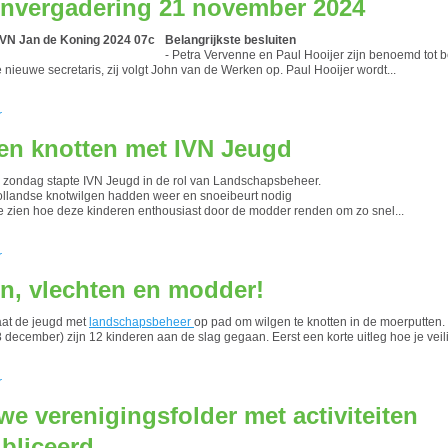
nvergadering 21 november 2024
Belangrijkste besluiten
- Petra Vervenne en Paul Hooijer zijn benoemd tot b
e nieuwe secretaris, zij volgt John van de Werken op. Paul Hooijer wordt...
r
en knotten met IVN Jeugd
 zondag stapte IVN Jeugd in de rol van Landschapsbeheer.
ollandse knotwilgen hadden weer en snoeibeurt nodig
e zien hoe deze kinderen enthousiast door de modder renden om zo snel...
r
n, vlechten en modder!
aat de jeugd met
landschapsbeheer
op pad om wilgen te knotten in de moerputten
 december) zijn 12 kinderen aan de slag gegaan. Eerst een korte uitleg hoe je veili
r
we verenigingsfolder met activiteiten
bliceerd