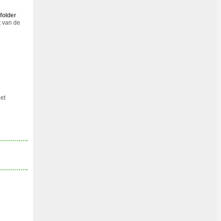
folder
t van de
et