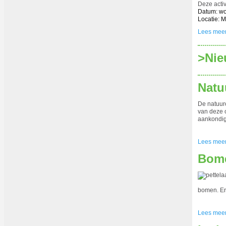
Deze activ
Datum: wo
Locatie: 
Lees mee
>‍Ni
Natu
De natuur
van deze 
aankondig
Lees mee
Bome
bomen. Er 
Lees mee