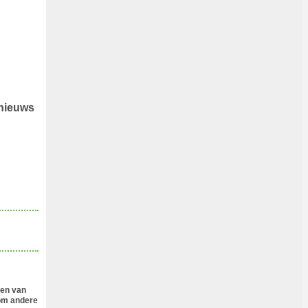
 nieuws
den van
 om andere