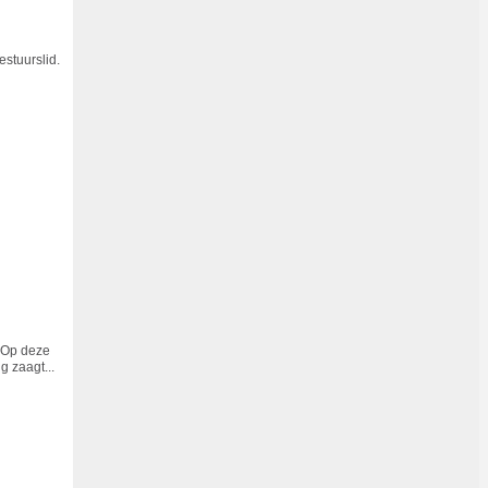
estuurslid.
. Op deze
g zaagt...