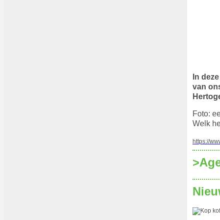
In deze
van ons
Hertog
Foto: e
Welk he
https://ww
>‍Ag
Nieu